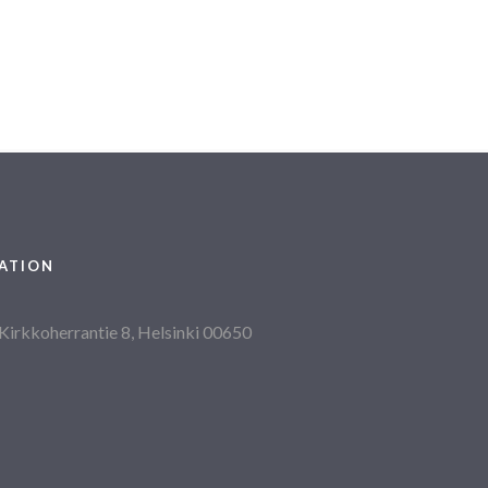
ATION
Kirkkoherrantie 8, Helsinki 00650