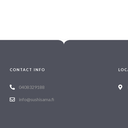
CONTACT INFO
LOC
0408329188
info@sushisama.fi