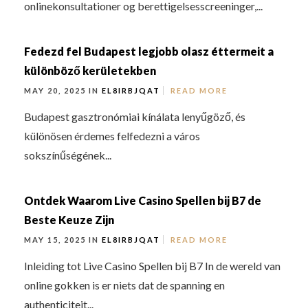
onlinekonsultationer og berettigelsesscreeninger,...
Fedezd fel Budapest legjobb olasz éttermeit a
különböző kerületekben
MAY 20, 2025 IN
EL8IRBJQAT
READ MORE
Budapest gasztronómiai kínálata lenyűgöző, és
különösen érdemes felfedezni a város
sokszínűségének...
Ontdek Waarom Live Casino Spellen bij B7 de
Beste Keuze Zijn
MAY 15, 2025 IN
EL8IRBJQAT
READ MORE
Inleiding tot Live Casino Spellen bij B7 In de wereld van
online gokken is er niets dat de spanning en
authenticiteit...