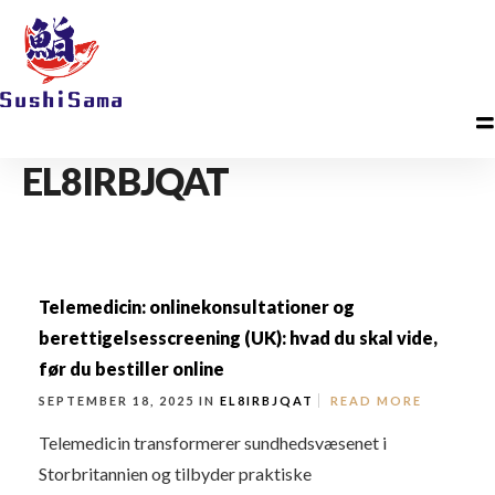
EL8IRBJQAT
Telemedicin: onlinekonsultationer og
berettigelsesscreening (UK): hvad du skal vide,
før du bestiller online
SEPTEMBER 18, 2025 IN
EL8IRBJQAT
READ MORE
Telemedicin transformerer sundhedsvæsenet i
Storbritannien og tilbyder praktiske