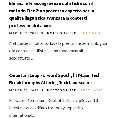
Eliminare le incongruenze stilistiche con il
metodo Tier 2: un processo esperto per la
qualità linguistica avanzata in contesti
professionali italiani
MARCH 30, 2025 IN
UNCATEGORIZED
READ MORE
Nel contesto italiano, dove la precisione terminologica
e la coerenza stilistica sono fondamentali –
soprattutto...
Quantum Leap Forward Spotlight Major Tech
Breakthroughs Altering Tech Landscapes .
MARCH 30, 2025 IN
UNCATEGORIZED
READ MORE
Forward Momentum: Global shifts in policy and the
latest news headlines for today impacting
international...