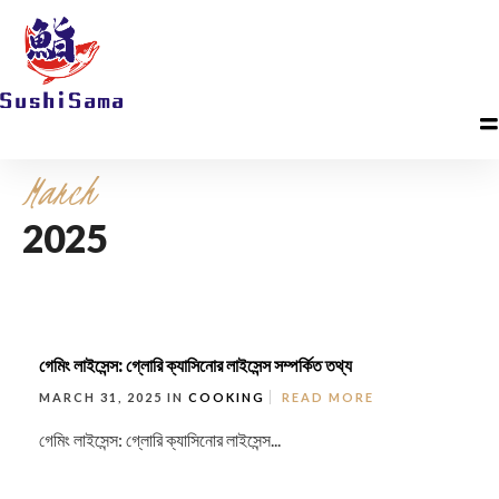
March
2025
গেমিং লাইসেন্স: গ্লোরি ক্যাসিনোর লাইসেন্স সম্পর্কিত তথ্য
MARCH 31, 2025 IN
COOKING
READ MORE
গেমিং লাইসেন্স: গ্লোরি ক্যাসিনোর লাইসেন্স...