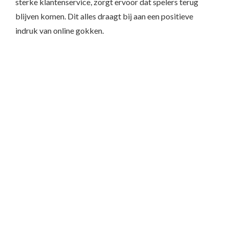
sterke klantenservice, zorgt ervoor dat spelers terug
blijven komen. Dit alles draagt bij aan een positieve
indruk van online gokken.