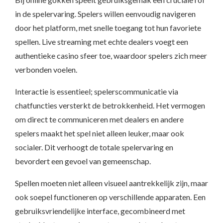
in de spelervaring. Spelers willen eenvoudig navigeren
door het platform, met snelle toegang tot hun favoriete
spellen. Live streaming met echte dealers voegt een
authentieke casino sfeer toe, waardoor spelers zich meer
verbonden voelen.
Interactie is essentieel; spelerscommunicatie via
chatfuncties versterkt de betrokkenheid. Het vermogen
om direct te communiceren met dealers en andere
spelers maakt het spel niet alleen leuker, maar ook
socialer. Dit verhoogt de totale spelervaring en
bevordert een gevoel van gemeenschap.
Spellen moeten niet alleen visueel aantrekkelijk zijn, maar
ook soepel functioneren op verschillende apparaten. Een
gebruiksvriendelijke interface, gecombineerd met