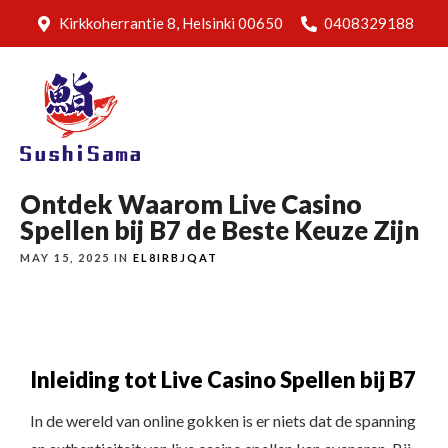
Kirkkoherrantie 8, Helsinki 00650
0408329188
Ontdek Waarom Live Casino
Spellen bij B7 de Beste Keuze Zijn
MAY 15, 2025 IN
EL8IRBJQAT
Inleiding tot Live Casino Spellen bij B7
In de wereld van online gokken is er niets dat de spanning