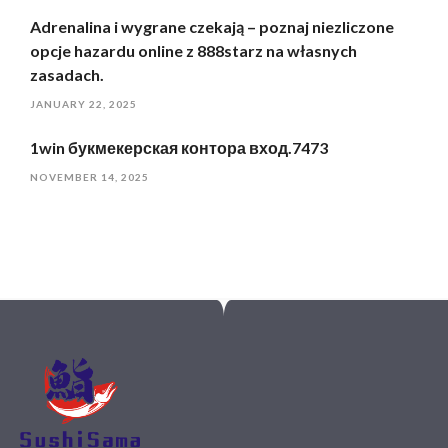
Adrenalina i wygrane czekają – poznaj niezliczone
opcje hazardu online z 888starz na własnych
zasadach.
JANUARY 22, 2025
1win букмекерская контора вход.7473
NOVEMBER 14, 2025