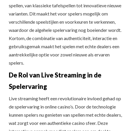
spellen, van klassieke tafelspellen tot innovatieve nieuwe
varianten. Dit maakt het voor spelers mogelijk om
verschillende speelstijlen en voorkeuren te verkennen,
waardoor de algehele spelervaring nog boeiender wordt.
Kortom, de combinatie van authenticiteit, interactie en
gebruiksgemak maakt het spelen met echte dealers een
aantrekkelijke optie voor zowel nieuwe als ervaren
spelers.
De Rol van Live Streaming in de
Spelervaring
Live streaming heeft een revolutionaire invloed gehad op
de spelervaring in online casino’s. Door de technologie
kunnen spelers nu genieten van spellen met echte dealers,
wat zorgt voor een authentieke casino sfeer. Deze