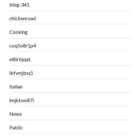
blog-341
chickenroad
Cooking
coq5o8r1p4
el8irbjqat
ibfvmjtnq1
Italian
lmjkbvo87i
News
Pablic