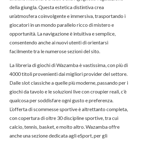
della giungla. Questa estetica distintiva crea
un’atmosfera coinvolgente e immersiva, trasportando i
giocatori in un mondo parallelo ricco di mistero e
opportunità. La navigazione è intuitiva e semplice,
consentendo anche ai nuovi utenti di orientarsi
facilmente tra le numerose sezioni del sito.
La libreria di giochi di Wazamba è vastissima, con più di
4000 titoli provenienti dai migliori provider del settore.
Dalle slot classiche a quelle più moderne, passando per i
giochi da tavolo e le soluzioni live con croupier reali, c’è
qualcosa per soddisfare ogni gusto e preferenza.
L’offerta di scommesse sportive è altrettanto completa,
con copertura di oltre 30 discipline sportive, tra cui
calcio, tennis, basket, e molto altro. Wazamba offre
anche una sezione dedicata agli eSport, per gli