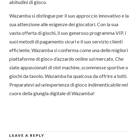
abitudini di gioco.
Wazamba si distingue per il suo approccio innovativo e la
sua attenzione alle esigenze dei giocatori. Con la sua
vasta offerta di giochi, il suo generoso programma VIP, i
suoi metodi di pagamento sicuri e il suo servizio clienti
efficiente, Wazamba si conferma come una delle migliori
piattaforme di gioco d’azzardo online sul mercato. Che
siate appassionati di slot machine, scommesse sportive o
giochi da tavolo, Wazamba ha qualcosa da offrire a tutti.
Preparatevi ad un’esperienza di gioco indimenticabile nel
cuore della giungla digitale di Wazamba!
LEAVE A REPLY