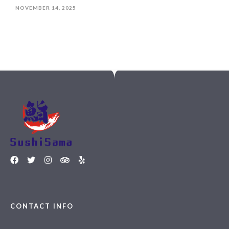
NOVEMBER 14, 2025
CONTACT INFO