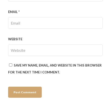
EMAIL
*
WEBSITE
SAVE MY NAME, EMAIL, AND WEBSITE IN THIS BROWSER
FOR THE NEXT TIME I COMMENT.