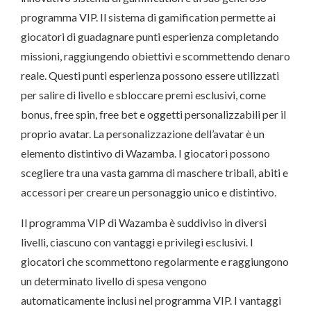
programma VIP. Il sistema di gamification permette ai
giocatori di guadagnare punti esperienza completando
missioni, raggiungendo obiettivi e scommettendo denaro
reale. Questi punti esperienza possono essere utilizzati
per salire di livello e sbloccare premi esclusivi, come
bonus, free spin, free bet e oggetti personalizzabili per il
proprio avatar. La personalizzazione dell’avatar è un
elemento distintivo di Wazamba. I giocatori possono
scegliere tra una vasta gamma di maschere tribali, abiti e
accessori per creare un personaggio unico e distintivo.
Il programma VIP di Wazamba è suddiviso in diversi
livelli, ciascuno con vantaggi e privilegi esclusivi. I
giocatori che scommettono regolarmente e raggiungono
un determinato livello di spesa vengono
automaticamente inclusi nel programma VIP. I vantaggi