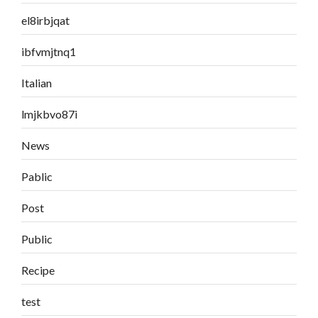
el8irbjqat
ibfvmjtnq1
Italian
lmjkbvo87i
News
Pablic
Post
Public
Recipe
test