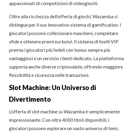
appassionati di competizioni di videogiochi.
Oltre alla ricchezza dell’offerta di giochi, Wazamba si
distingue per il suo innovativo sistema di gamification. I
giocatori possono collezionare maschere, completare
sfide e ottenere premi esclusivi. Il sistema di livelli VIP
premia i giocatori più fedeli con bonus sempre più
vantaggiosi e un servizio clienti dedicato. La piattaforma
supporta anche diverse criptovalute, offrendo maggiore
flessibilità e sicurezza nelle transazioni.
Slot Machine: Un Universo di
Divertimento
L’offerta di slot machine su Wazamba è semplicemente
impressionante. Con oltre 4000 titoli disponibili, i
giocatori possono esplorare un vasto universo di temi,