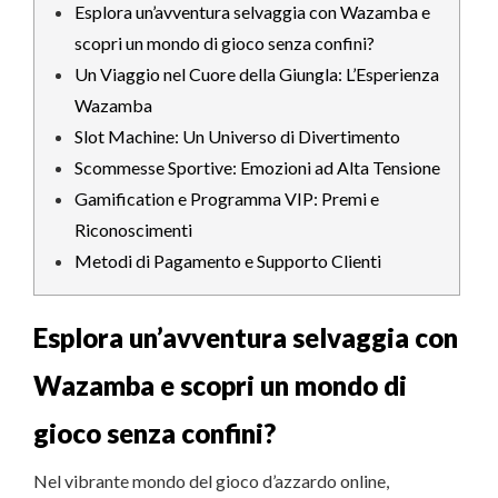
Esplora un’avventura selvaggia con Wazamba e
scopri un mondo di gioco senza confini?
Un Viaggio nel Cuore della Giungla: L’Esperienza
Wazamba
Slot Machine: Un Universo di Divertimento
Scommesse Sportive: Emozioni ad Alta Tensione
Gamification e Programma VIP: Premi e
Riconoscimenti
Metodi di Pagamento e Supporto Clienti
Esplora un’avventura selvaggia con
Wazamba e scopri un mondo di
gioco senza confini?
Nel vibrante mondo del gioco d’azzardo online,