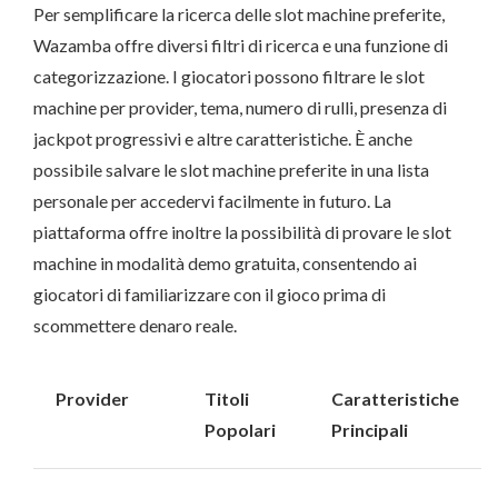
Per semplificare la ricerca delle slot machine preferite,
Wazamba offre diversi filtri di ricerca e una funzione di
categorizzazione. I giocatori possono filtrare le slot
machine per provider, tema, numero di rulli, presenza di
jackpot progressivi e altre caratteristiche. È anche
possibile salvare le slot machine preferite in una lista
personale per accedervi facilmente in futuro. La
piattaforma offre inoltre la possibilità di provare le slot
machine in modalità demo gratuita, consentendo ai
giocatori di familiarizzare con il gioco prima di
scommettere denaro reale.
Provider
Titoli
Caratteristiche
Popolari
Principali