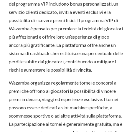
del programma VIP includono bonus personalizzati, un
servizio clienti dedicato, inviti a eventi esclusivi e la
possibilità di ricevere premi fisici. Il programma VIP di
Wazamba è pensato per premiare la fedeltà dei giocatori
più affezionati e offrire loro un’esperienza di gioco
ancora più gratificante. La piattaforma offre anche un
sistema di cashback che restituisce una percentuale delle
perdite subite dai giocatori, contribuendo a mitigare i
rischi e aumentare le possibilità di vincita.
Wazamba organizza regolarmente tornei e concorsi a
premi che offrono ai giocatori la possibilità di vincere
premi in denaro, viaggi ed esperienze esclusive. I tornei
possono essere dedicati a slot machine specifiche, a
scommesse sportive o ad altre attività sulla piattaforma.
La partecipazione ai tornei è generalmente gratuita, ma è