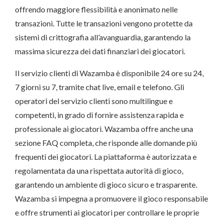
offrendo maggiore flessibilità e anonimato nelle
transazioni. Tutte le transazioni vengono protette da
sistemi di crittografia all’avanguardia, garantendo la
massima sicurezza dei dati finanziari dei giocatori.
Il servizio clienti di Wazamba è disponibile 24 ore su 24,
7 giorni su 7, tramite chat live, email e telefono. Gli
operatori del servizio clienti sono multilingue e
competenti, in grado di fornire assistenza rapida e
professionale ai giocatori. Wazamba offre anche una
sezione FAQ completa, che risponde alle domande più
frequenti dei giocatori. La piattaforma è autorizzata e
regolamentata da una rispettata autorità di gioco,
garantendo un ambiente di gioco sicuro e trasparente.
Wazamba si impegna a promuovere il gioco responsabile
e offre strumenti ai giocatori per controllare le proprie