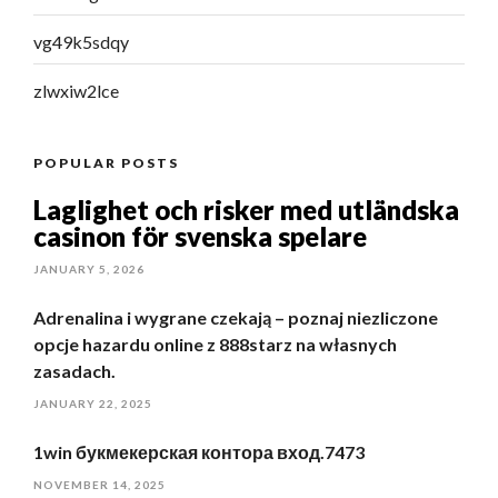
vg49k5sdqy
zlwxiw2lce
POPULAR POSTS
Laglighet och risker med utländska
casinon för svenska spelare
JANUARY 5, 2026
Adrenalina i wygrane czekają – poznaj niezliczone
opcje hazardu online z 888starz na własnych
zasadach.
JANUARY 22, 2025
1win букмекерская контора вход.7473
NOVEMBER 14, 2025