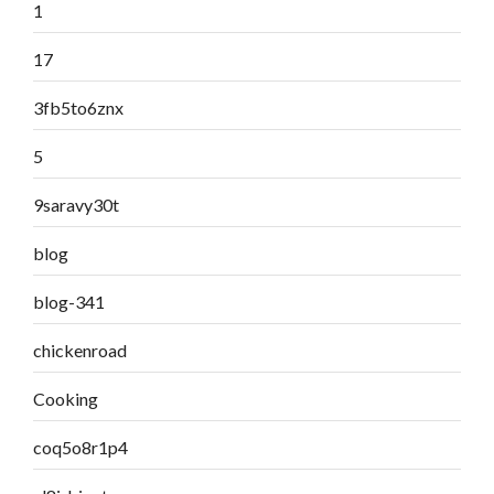
1
17
3fb5to6znx
5
9saravy30t
blog
blog-341
chickenroad
Cooking
coq5o8r1p4