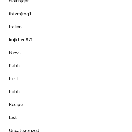
el8irbjqat
ibfvmjtnq1
Italian
lmjkbvo87i
News
Pablic
Post
Public
Recipe
test
Uncategorized